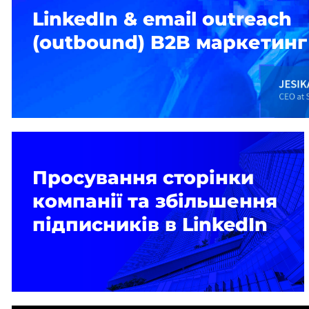
LinkedIn & email outreach
(outbound) B2B маркетинг
Просування сторінки
компанії та збільшення
підписників в LinkedIn