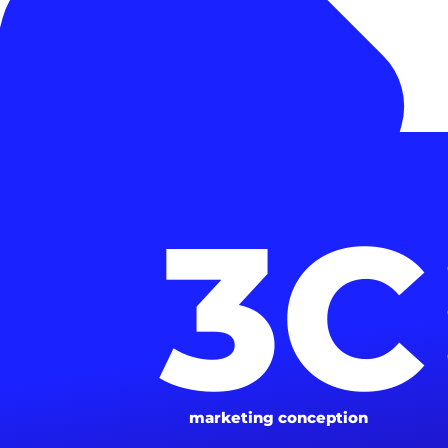
3С
marketing conception