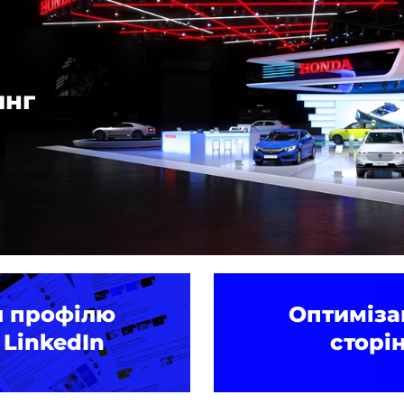
инг
я профілю
Оптиміза
 LinkedIn
сторі