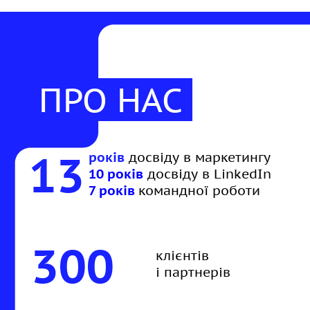
ПРО НАС
13
років
досвіду в маркетингу
10 років
досвіду в LinkedIn
7 років
командної роботи
300
клієнтів
і партнерів