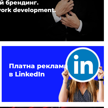
й брендинг.
work development.
Платна реклама
в LinkedIn