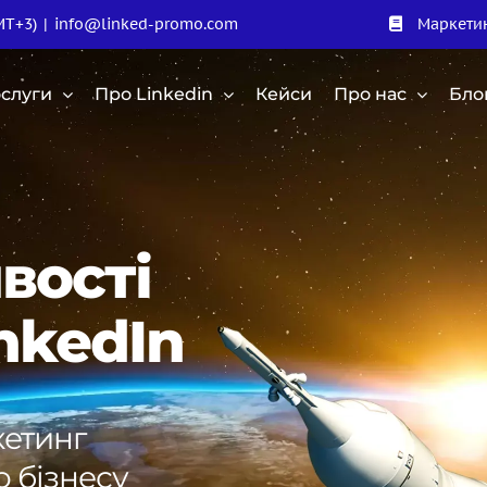
MT+3)
|
info@linked-promo.com
Маркетин
слуги
Про Linkedin
Кейси
Про нас
Бло
вості
nkedIn
етинг
 бізнесу