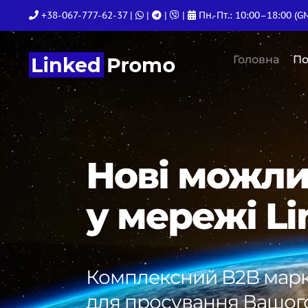
Skip
+38-067-777-62-37
|
|
|
|
Пн.-Пт.: 10:00–18:00 (G
to
content
Головна
По
Нові можли
у мережі Li
Комплексний B2B марк
для просування Вашого