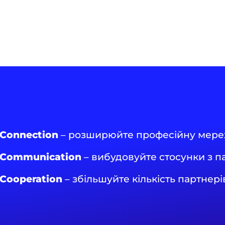
Сonnection
– розширюйте професійну мер
Сommunication
– вибудовуйте стосунки з п
Сooperation
– збільшуйте кількість партнерів