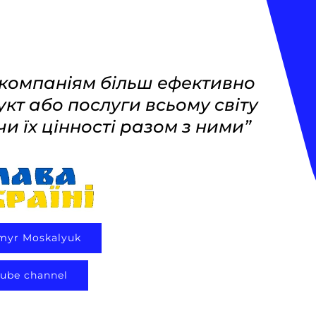
 компаніям більш ефективно
укт або послуги всьому світу
чи їх цінності разом з ними”
myr Moskalyuk
ube channel