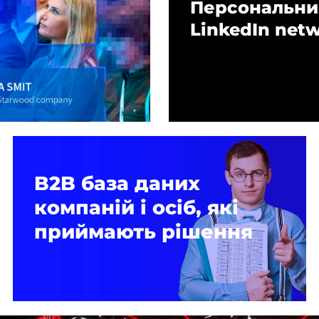
Персональни
LinkedIn net
B2B база даних
компаній і осіб, які
приймають рішення