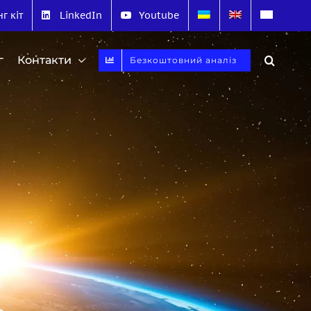
г кіт
LinkedIn
Youtube
г
Контакти
Безкоштовний аналіз